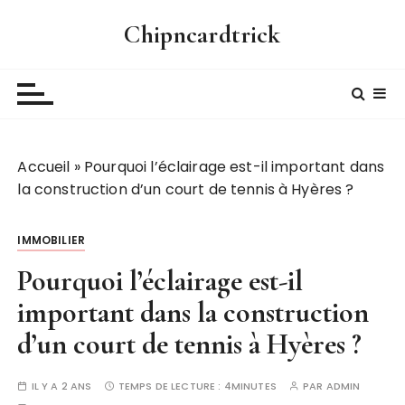
P
Chipncardtrick
a
s
s
e
r
a
Accueil
»
Pourquoi l’éclairage est-il important dans
u
la construction d’un court de tennis à Hyères ?
c
o
n
IMMOBILIER
t
Pourquoi l’éclairage est-il
e
n
important dans la construction
u
d’un court de tennis à Hyères ?
IL Y A 2 ANS
TEMPS DE LECTURE :
4MINUTES
PAR
ADMIN