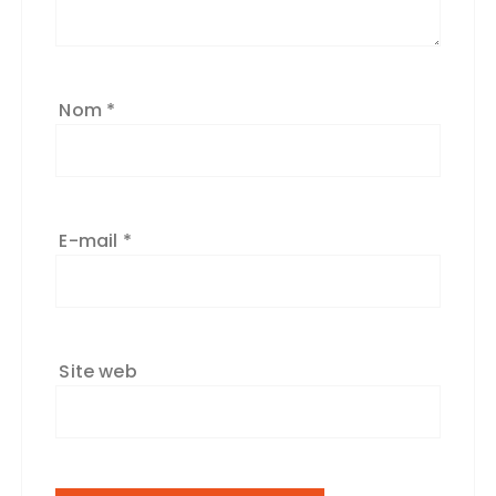
v
e
:
Nom
*
E-mail
*
Site web