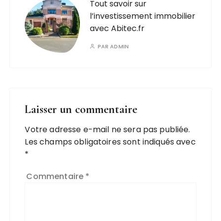
Tout savoir sur
l’investissement immobilier
avec Abitec.fr
PAR
ADMIN
Laisser un commentaire
Votre adresse e-mail ne sera pas publiée.
A
Les champs obligatoires sont indiqués avec
l
*
t
e
Commentaire
*
r
n
a
ti