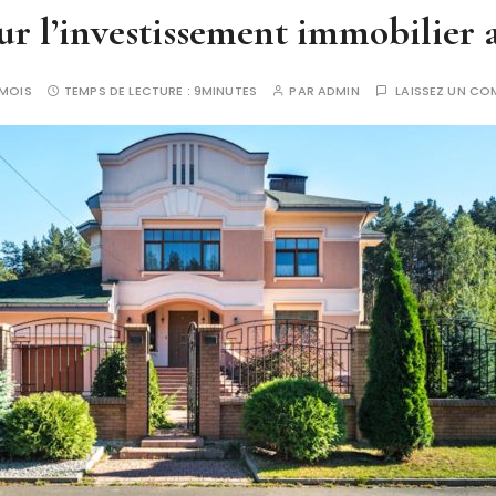
ur l’investissement immobilier 
1 MOIS
TEMPS DE LECTURE :
9MINUTES
PAR
ADMIN
LAISSEZ UN CO