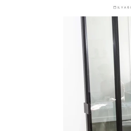
IL Y A 6