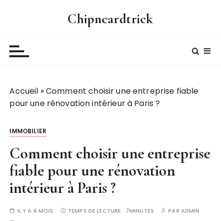
P
Chipncardtrick
a
s
s
e
r
a
Accueil
»
Comment choisir une entreprise fiable
u
pour une rénovation intérieur à Paris ?
c
o
n
IMMOBILIER
t
Comment choisir une entreprise
e
n
fiable pour une rénovation
u
intérieur à Paris ?
IL Y A 6 MOIS
TEMPS DE LECTURE :
7MINUTES
PAR
ADMIN