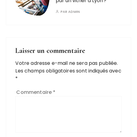
par un vitrier à Lyon ?
PAR
ADMIN
Laisser un commentaire
Votre adresse e-mail ne sera pas publiée.
A
Les champs obligatoires sont indiqués avec
l
*
t
e
Commentaire
*
r
n
a
ti
v
e