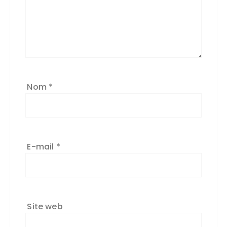
n
a
ti
v
e
:
Nom
*
E-mail
*
Site web