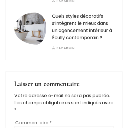
PAR
ADMIN
Quels styles décoratifs
s’intègrent le mieux dans
un agencement intérieur à
Écully contemporain ?
PAR
ADMIN
Laisser un commentaire
Votre adresse e-mail ne sera pas publiée.
A
Les champs obligatoires sont indiqués avec
l
*
t
e
Commentaire
*
r