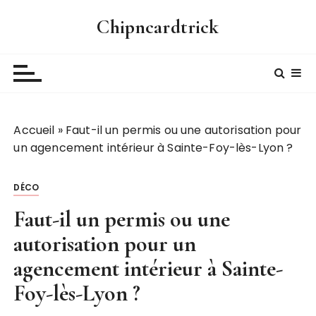
P
Chipncardtrick
a
s
s
e
r
a
Accueil
»
Faut-il un permis ou une autorisation pour
u
un agencement intérieur à Sainte-Foy-lès-Lyon ?
c
o
n
DÉCO
t
Faut-il un permis ou une
e
n
autorisation pour un
u
agencement intérieur à Sainte-
Foy-lès-Lyon ?