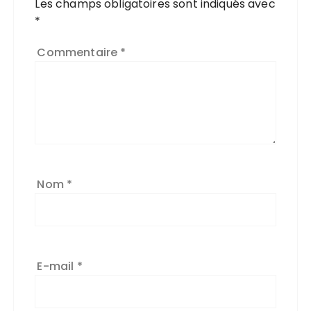
Les champs obligatoires sont indiqués avec
l
*
t
e
Commentaire
*
r
n
a
ti
v
e
:
Nom
*
E-mail
*