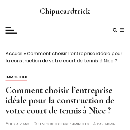
P
Chipncardtrick
a
s
s
e
r
a
Accueil
»
Comment choisir l’entreprise idéale pour
u
la construction de votre court de tennis à Nice ?
c
o
n
IMMOBILIER
t
Comment choisir l’entreprise
e
n
idéale pour la construction de
u
votre court de tennis à Nice ?
IL Y A 2 ANS
TEMPS DE LECTURE :
4MINUTES
PAR
ADMIN