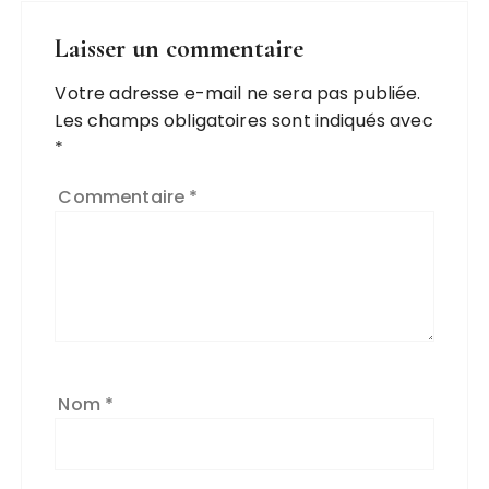
Laisser un commentaire
Votre adresse e-mail ne sera pas publiée.
A
Les champs obligatoires sont indiqués avec
l
*
t
e
Commentaire
*
r
n
a
ti
v
e
:
Nom
*