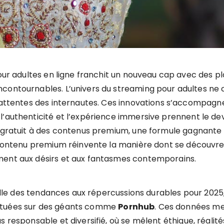
pour adultes en ligne franchit un nouveau cap avec de
ntournables. L’univers du streaming pour adultes ne ces
 attentes des internautes. Ces innovations s’accompagn
’authenticité et l’expérience immersive prennent le dev
 gratuit à des contenus premium, une formule gagnante qu
 contenu premium réinvente la manière dont se découvren
ment aux désirs et aux fantasmes contemporains.
e elle des tendances aux répercussions durables pour 20
ectuées sur des géants comme
Pornhub
. Ces données me
s responsable et diversifié, où se mêlent éthique, réalit