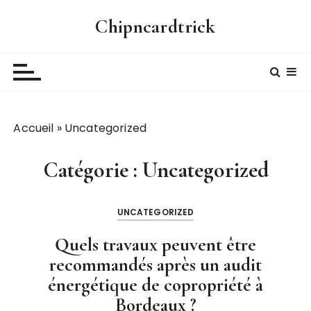
P
Chipncardtrick
a
s
s
e
r
a
Accueil
»
Uncategorized
u
c
o
Catégorie :
Uncategorized
n
t
UNCATEGORIZED
e
n
Quels travaux peuvent être
u
recommandés après un audit
énergétique de copropriété à
Bordeaux ?