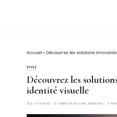
P
a
s
s
e
r
a
u
Accueil
»
Découvrez les solutions innovante
c
o
STYLE
n
t
Découvrez les solution
e
identité visuelle
n
u
IL Y A 11 MOIS
TEMPS DE LECTURE :
8MINUTES
PA