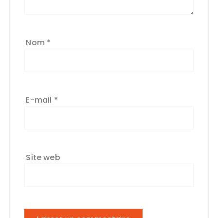
v
e
:
Nom
*
E-mail
*
Site web