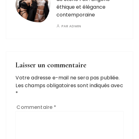
éthique et élégance
contemporaine
PAR
ADMIN
Laisser un commentaire
Votre adresse e-mail ne sera pas publiée.
A
Les champs obligatoires sont indiqués avec
l
*
t
e
Commentaire
*
r
n
a
ti