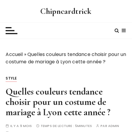
P
Chipncardtrick
a
s
s
e
r
a
Accueil
»
Quelles couleurs tendance choisir pour un
u
costume de mariage à Lyon cette année ?
c
o
n
STYLE
t
Quelles couleurs tendance
e
n
choisir pour un costume de
u
mariage à Lyon cette année ?
IL Y A 9 MOIS
TEMPS DE LECTURE :
5MINUTES
PAR
ADMIN