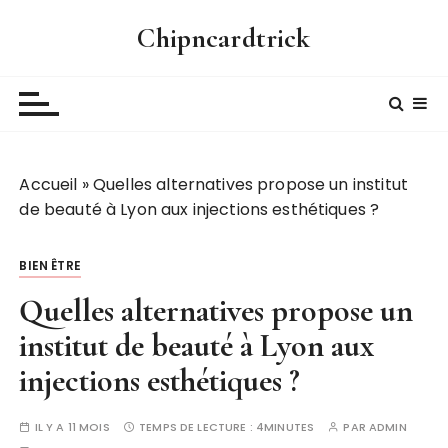
P
Chipncardtrick
a
s
s
e
r
a
Accueil
»
Quelles alternatives propose un institut
u
de beauté à Lyon aux injections esthétiques ?
c
o
n
BIEN ÊTRE
t
Quelles alternatives propose un
e
n
institut de beauté à Lyon aux
u
injections esthétiques ?
IL Y A 11 MOIS
TEMPS DE LECTURE :
4MINUTES
PAR
ADMIN