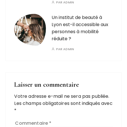
PAR
ADMIN
Un institut de beauté à
Lyon est-il accessible aux
personnes à mobilité
réduite ?
PAR
ADMIN
Laisser un commentaire
Votre adresse e-mail ne sera pas publiée.
A
Les champs obligatoires sont indiqués avec
l
*
t
e
Commentaire
*
r