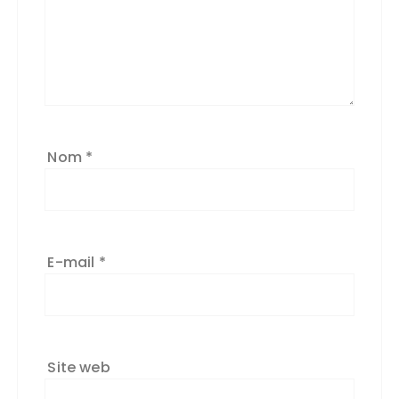
n
a
ti
v
e
:
Nom
*
E-mail
*
Site web