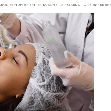
 MOIS
TEMPS DE LECTURE :
6MINUTES
PAR
ADMIN
LAISSEZ UN CO