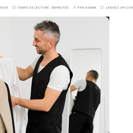
 MOIS
TEMPS DE LECTURE :
6MINUTES
PAR
ADMIN
LAISSEZ UN CO