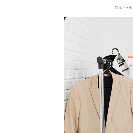
IL Y A 6