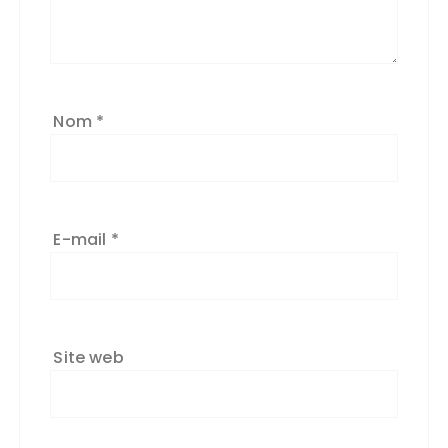
ti
v
e
:
Nom
*
E-mail
*
Site web