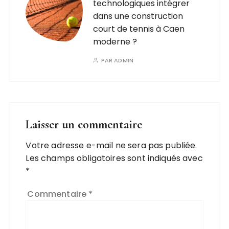
technologiques intégrer
dans une construction
court de tennis à Caen
moderne ?
PAR
ADMIN
Laisser un commentaire
Votre adresse e-mail ne sera pas publiée.
A
Les champs obligatoires sont indiqués avec
l
*
t
e
Commentaire
*
r
n
a