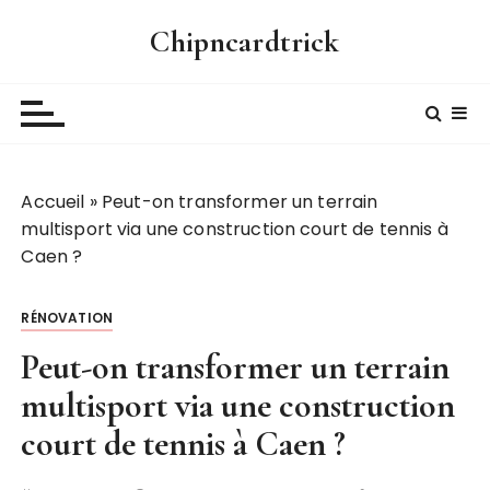
P
Chipncardtrick
a
s
s
e
r
a
Accueil
»
Peut-on transformer un terrain
u
multisport via une construction court de tennis à
c
Caen ?
o
n
t
RÉNOVATION
e
Peut-on transformer un terrain
n
u
multisport via une construction
court de tennis à Caen ?