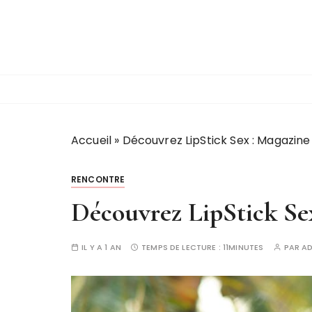
P
a
s
s
e
r
a
u
Accueil
»
Découvrez LipStick Sex : Magazine
c
o
RENCONTRE
n
t
Découvrez LipStick Se
e
n
IL Y A 1 AN
TEMPS DE LECTURE :
11MINUTES
PAR
A
u