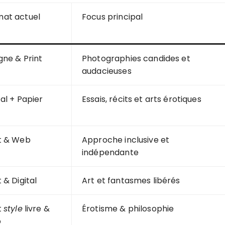
mat actuel
Focus principal
igne & Print
Photographies candides et
audacieuses
tal + Papier
Essais, récits et arts érotiques
t & Web
Approche inclusive et
indépendante
t & Digital
Art et fantasmes libérés
t
style
livre &
Érotisme & philosophie
b