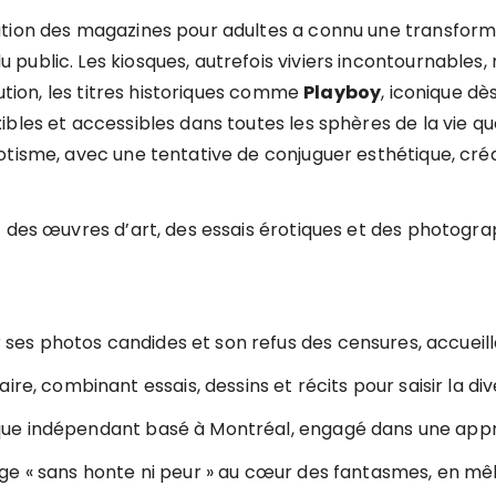
tion des magazines pour adultes a connu une transformati
public. Les kiosques, autrefois viviers incontournables
lution, les titres historiques comme
Playboy
, iconique dè
bles et accessibles dans toutes les sphères de la vie qu
tisme, avec une tentative de conjuguer esthétique, créat
 des œuvres d’art, des essais érotiques et des photograph
 ses photos candides et son refus des censures, accueil
inaire, combinant essais, dessins et récits pour saisir la d
que indépendant basé à Montréal, engagé dans une approc
yage « sans honte ni peur » au cœur des fantasmes, en mêl