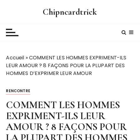
P
Chipncardtrick
a
s
s
e
r
a
Accueil
»
COMMENT LES HOMMES EXPRIMENT-ILS
u
LEUR AMOUR ? 8 FAÇONS POUR LA PLUPART DES
c
HOMMES D’EXPRIMER LEUR AMOUR
o
n
t
RENCONTRE
e
COMMENT LES HOMMES
n
u
EXPRIMENT-ILS LEUR
AMOUR ? 8 FAÇONS POUR
LA PLUPART DES HOMMES