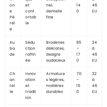
on
et
nel,
14
46
e
conf
dentelle
0
EU
Pé
ortab
fine
rèl
le
e
Au
Sédu
Broderies
95
34
ba
ction
délicates,
–
à
de
raffin
designs
17
46
ée
audacieux
0
EU
Ch
Innov
Armature
70
32
an
ation
s légères,
–
à
tel
et
matières
15
46
le
tradit
durables
0
EU
ion