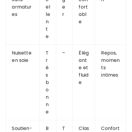
armatur
el
e
fort
es
le
r
abl
n
e
t
e
Nuisette
T
–
Élég
Repos,
en soie
r
ant
momen
è
e et
ts
s
fluid
intimes
b
e
o
n
n
e
Soutien-
B
T
Clas
Confort