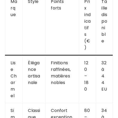
Ma
Style
Points
Pri
Ta
rq
forts
x
ille
ue
ind
dis
ica
po
tif
ni
s
bl
(€
e
)
Lis
Éléga
Finitions
12
32
e
nce
raffinées,
0
à
Ch
artisa
matières
–
4
ar
nale
nobles
18
4
m
0
EU
el
Si
Classi
Confort
80
34
m
que
exception
–
à