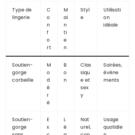
Type de
C
M
Styl
Utilisati
lingerie
o
ai
e
on
n
n
idéale
f
ti
o
e
rt
n
Soutien-
M
B
Clas
Soirées,
gorge
o
o
siqu
événe
corbeille
d
n
e et
ments
é
sex
r
y
é
Soutien-
E
L
Nat
Usage
gorge
x
é
urel,
quotidie
sans
c
g
con
n