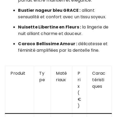
parfait entre maintien et élégance.
Bustier nageur bleu GRACE :
alliant
sensualité et confort avec un tissu soyeux.
Nuisette Libertine en Fleurs :
la lingerie de
nuit alliant charme et douceur.
Caraco Bellissime Amour :
délicatesse et
féminité amplifiées par la dentelle fine.
Produit
Ty
Maté
P
Carac
pe
riaux
ri
téristi
x
ques
(
€
)