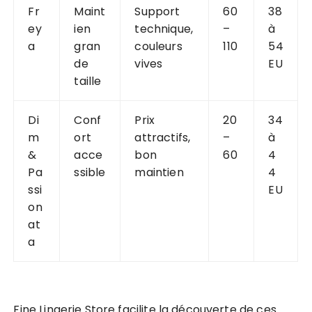
Fr
Maint
Support
60
38
ey
ien
technique,
–
à
a
gran
couleurs
110
54
de
vives
EU
taille
Di
Conf
Prix
20
34
m
ort
attractifs,
–
à
&
acce
bon
60
4
Pa
ssible
maintien
4
ssi
EU
on
at
a
Fine Lingerie Store facilite la découverte de ces