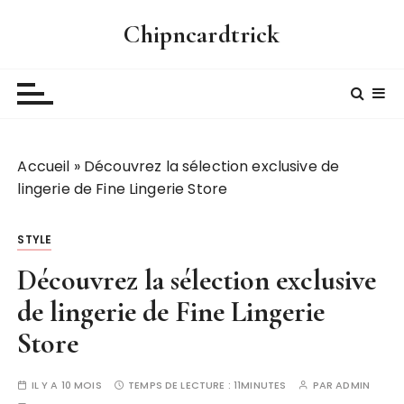
P
Chipncardtrick
a
s
s
e
r
a
Accueil
»
Découvrez la sélection exclusive de
u
lingerie de Fine Lingerie Store
c
o
n
STYLE
t
Découvrez la sélection exclusive
e
n
de lingerie de Fine Lingerie
u
Store
IL Y A 10 MOIS
TEMPS DE LECTURE :
11MINUTES
PAR
ADMIN