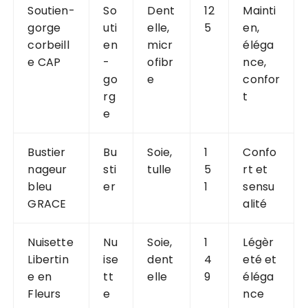
Soutien-
So
Dent
12
Mainti
gorge
uti
elle,
5
en,
corbeill
en
micr
éléga
e CAP
-
ofibr
nce,
go
e
confor
rg
t
e
Bustier
Bu
Soie,
1
Confo
nageur
sti
tulle
5
rt et
bleu
er
1
sensu
GRACE
alité
Nuisette
Nu
Soie,
1
Légèr
Libertin
ise
dent
4
eté et
e en
tt
elle
9
éléga
Fleurs
e
nce