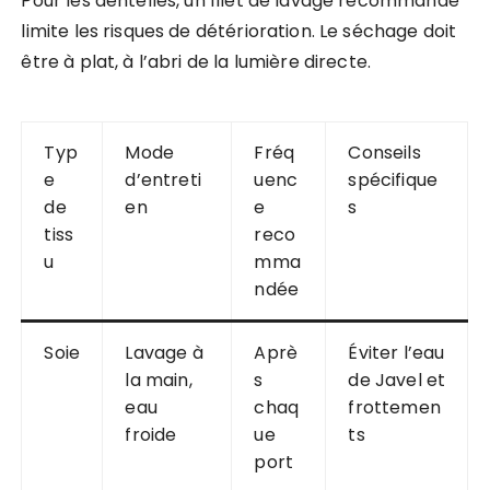
Pour les dentelles, un filet de lavage recommandé
limite les risques de détérioration. Le séchage doit
être à plat, à l’abri de la lumière directe.
Typ
Mode
Fréq
Conseils
e
d’entreti
uenc
spécifique
de
en
e
s
tiss
reco
u
mma
ndée
Soie
Lavage à
Aprè
Éviter l’eau
la main,
s
de Javel et
eau
chaq
frottemen
froide
ue
ts
port