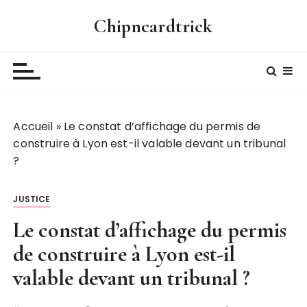
P
Chipncardtrick
a
s
s
e
r
a
Accueil
»
Le constat d’affichage du permis de
u
construire à Lyon est-il valable devant un tribunal
c
?
o
n
t
JUSTICE
e
Le constat d’affichage du permis
n
u
de construire à Lyon est-il
valable devant un tribunal ?