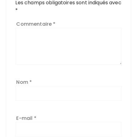
Les champs obligatoires sont indiqués avec
l
*
t
e
Commentaire
*
r
n
a
ti
v
e
:
Nom
*
E-mail
*