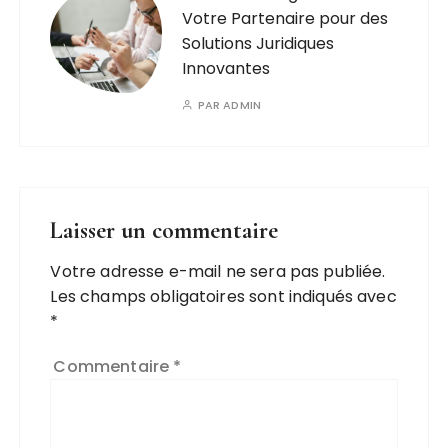
Votre Partenaire pour des
Solutions Juridiques
Innovantes
PAR
ADMIN
Laisser un commentaire
Votre adresse e-mail ne sera pas publiée.
A
Les champs obligatoires sont indiqués avec
l
*
t
e
Commentaire
*
r
n
a
ti