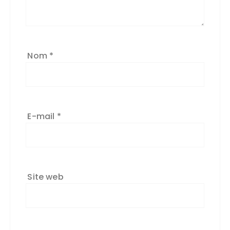
v
e
:
Nom
*
E-mail
*
Site web