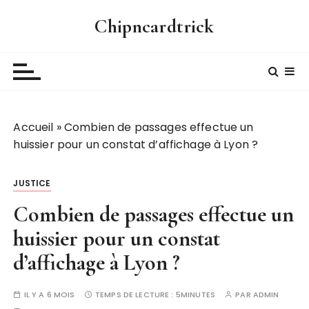
P
Chipncardtrick
a
s
s
e
r
a
Accueil
»
Combien de passages effectue un
u
huissier pour un constat d’affichage à Lyon ?
c
o
n
JUSTICE
t
Combien de passages effectue un
e
n
huissier pour un constat
u
d’affichage à Lyon ?
IL Y A 6 MOIS
TEMPS DE LECTURE :
5MINUTES
PAR
ADMIN