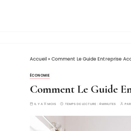
P
a
s
s
e
r
a
u
Accueil
»
Comment Le Guide Entreprise Ac
c
o
ÉCONOMIE
n
t
Comment Le Guide Ent
e
n
IL Y A 11 MOIS
TEMPS DE LECTURE :
4MINUTES
PA
u