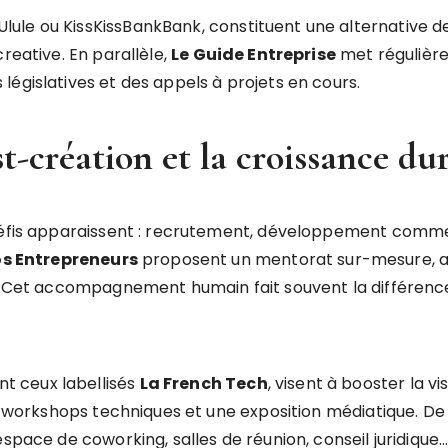
le ou KissKissBankBank, constituent une alternative de p
reative. En parallèle,
Le Guide Entreprise
met régulière
égislatives et des appels à projets en cours.
création et la croissance du
défis apparaissent : recrutement, développement commerc
os Entrepreneurs
proposent un mentorat sur-mesure, a
u. Cet accompagnement humain fait souvent la différenc
t ceux labellisés
La French Tech
, visent à booster la vis
es workshops techniques et une exposition médiatique. De 
space de coworking, salles de réunion, conseil juridique