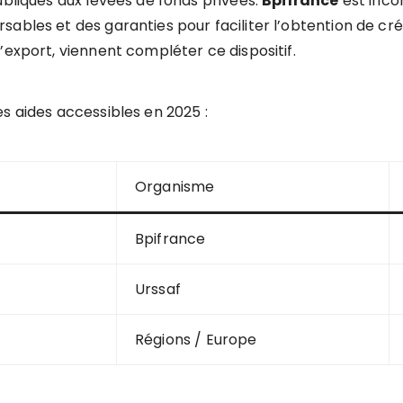
ubliques aux levées de fonds privées.
Bpifrance
est inco
ables et des garanties pour faciliter l’obtention de créd
’export, viennent compléter ce dispositif.
s aides accessibles en 2025 :
Organisme
Bpifrance
Urssaf
Régions / Europe