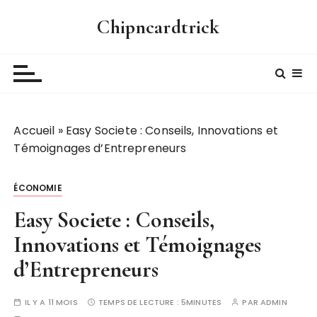
P
Chipncardtrick
a
s
s
e
r
a
Accueil
»
Easy Societe : Conseils, Innovations et
u
Témoignages d’Entrepreneurs
c
o
n
ÉCONOMIE
t
Easy Societe : Conseils,
e
n
Innovations et Témoignages
u
d’Entrepreneurs
IL Y A 11 MOIS
TEMPS DE LECTURE :
5MINUTES
PAR
ADMIN