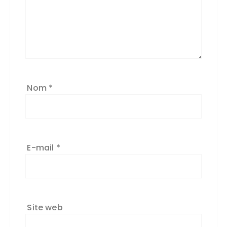
n
a
ti
v
e
:
Nom
*
E-mail
*
Site web