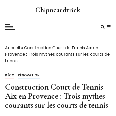
P
Chipncardtrick
a
s
s
e
r
a
Accueil
»
Construction Court de Tennis Aix en
u
Provence : Trois mythes courants sur les courts de
c
tennis
o
n
t
DÉCO
RÉNOVATION
e
Construction Court de Tennis
n
u
Aix en Provence : Trois mythes
courants sur les courts de tennis