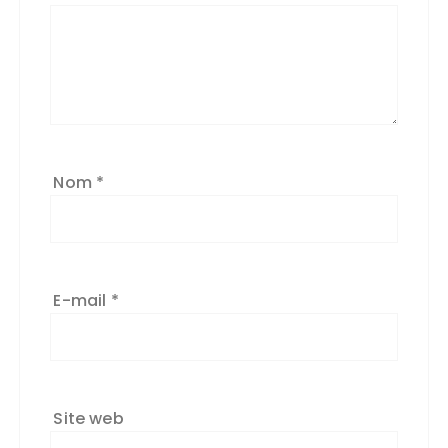
n
a
ti
v
e
:
Nom
*
E-mail
*
Site web