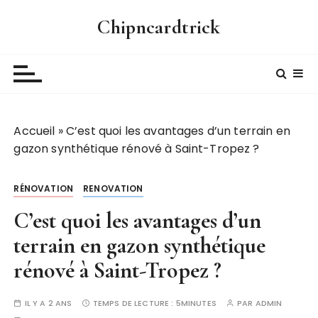
P
Chipncardtrick
a
s
s
e
r
a
Accueil
»
C’est quoi les avantages d’un terrain en
u
gazon synthétique rénové à Saint-Tropez ?
c
o
n
RÉNOVATION
RENOVATION
t
C’est quoi les avantages d’un
e
n
terrain en gazon synthétique
u
rénové à Saint-Tropez ?
IL Y A 2 ANS
TEMPS DE LECTURE :
5MINUTES
PAR
ADMIN