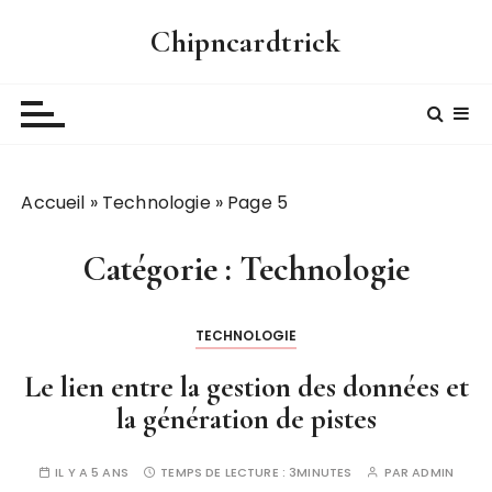
P
Chipncardtrick
a
s
s
e
r
a
Accueil
»
Technologie
»
Page 5
u
c
o
Catégorie :
Technologie
n
t
TECHNOLOGIE
e
n
Le lien entre la gestion des données et
u
la génération de pistes
IL Y A 5 ANS
TEMPS DE LECTURE :
3MINUTES
PAR
ADMIN