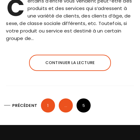
C
ertains d’entre vous vendent peut-être des
produits et des services qui s’adressent à
une variété de clients, des clients d’âge, de
sexe, de classe sociale différents, etc. Toutefois, si
votre produit ou service est destiné à un certain
groupe de…
CONTINUER LA LECTURE
P
PRÉCÉDENT
1
…
5
a
g
i