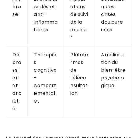
hro
ciblés et
ations
n des
se
anti-
de suivi
crises
inflamma
de la
douloure
toires
douleu
uses
r
Dé
Thérapie
Platefo
Améliora
pre
s
rmes
tion du
ssi
cognitivo
de
bien-être
on
-
téléco
psycholo
et
comport
nsultat
gique
anx
emental
ion
iét
es
é