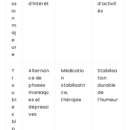
ss
d’intérêt
d’activit
io
és
n
m
aj
e
ur
e
T
Alternan
Médicatio
Stabilisa
r
ce de
n
tion
o
phases
stabilisatri
durable
u
maniaqu
ce,
de
bl
es et
thérapie
l’humeur
e
dépressi
s
ves
bi
p