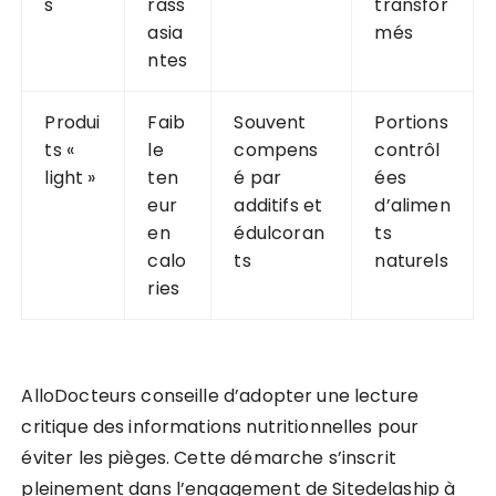
s
rass
transfor
asia
més
ntes
Produi
Faib
Souvent
Portions
ts «
le
compens
contrôl
light »
ten
é par
ées
eur
additifs et
d’alimen
en
édulcoran
ts
calo
ts
naturels
ries
AlloDocteurs conseille d’adopter une lecture
critique des informations nutritionnelles pour
éviter les pièges. Cette démarche s’inscrit
pleinement dans l’engagement de Sitedelaship à