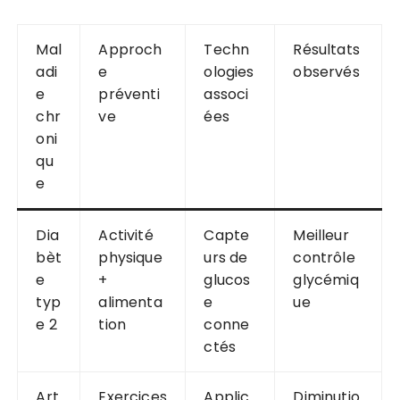
Mal
Approch
Techn
Résultats
adi
e
ologies
observés
e
préventi
associ
chr
ve
ées
oni
qu
e
Dia
Activité
Capte
Meilleur
bèt
physique
urs de
contrôle
e
+
glucos
glycémiq
typ
alimenta
e
ue
e 2
tion
conne
ctés
Art
Exercices
Applic
Diminutio