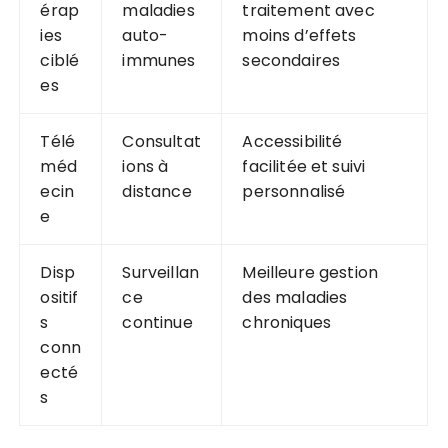
érap
maladies
traitement avec
ies
auto-
moins d’effets
ciblé
immunes
secondaires
es
Télé
Consultat
Accessibilité
méd
ions à
facilitée et suivi
ecin
distance
personnalisé
e
Disp
Surveillan
Meilleure gestion
ositif
ce
des maladies
s
continue
chroniques
conn
ecté
s