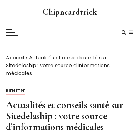
P
Chipncardtrick
a
s
s
e
r
a
Accueil
»
Actualités et conseils santé sur
u
Sitedelaship : votre source d’informations
c
médicales
o
n
t
BIEN ÊTRE
e
Actualités et conseils santé sur
n
u
Sitedelaship : votre source
d’informations médicales