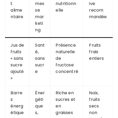
t
mes
nutritionn
ive
alime
se
elle
recom
ntaire
mar
mandée
keti
ng
Jus de
Sant
Présence
Fruits
fruits
é,
naturelle
frais
« sans
sans
de
entiers
sucre
sucr
fructose
ajouté
e
concentré
»
Barre
Éner
Riche en
Noix,
s
géti
sucres et
fruits
énerg
que
en
secs
étique
s,
graisses
non