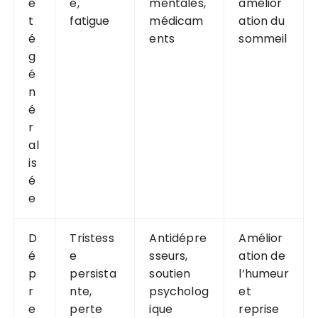
é
e,
mentales,
amélior
t
fatigue
médicam
ation du
é
ents
sommeil
g
é
n
é
r
al
is
é
e
D
Tristess
Antidépre
Amélior
é
e
sseurs,
ation de
p
persista
soutien
l’humeur
r
nte,
psycholog
et
e
perte
ique
reprise