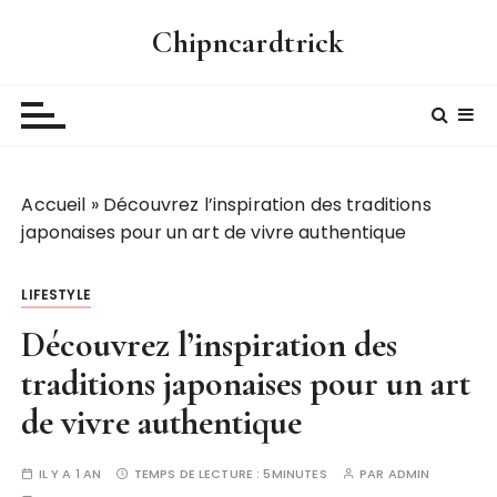
P
Chipncardtrick
a
s
s
e
r
a
Accueil
»
Découvrez l’inspiration des traditions
u
japonaises pour un art de vivre authentique
c
o
n
LIFESTYLE
t
Découvrez l’inspiration des
e
n
traditions japonaises pour un art
u
de vivre authentique
IL Y A 1 AN
TEMPS DE LECTURE :
5MINUTES
PAR
ADMIN