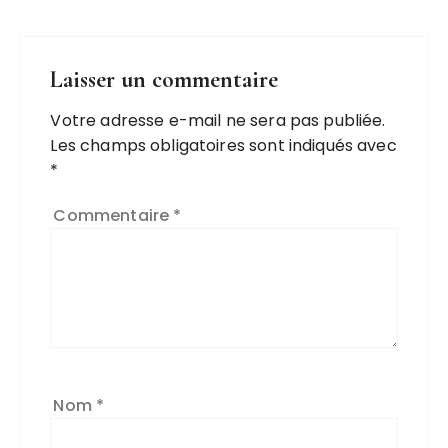
Laisser un commentaire
Votre adresse e-mail ne sera pas publiée.
A
Les champs obligatoires sont indiqués avec
l
*
t
e
Commentaire
*
r
n
a
ti
v
e
:
Nom
*