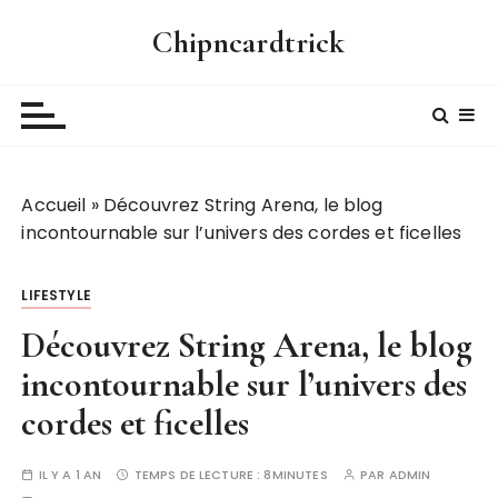
P
Chipncardtrick
a
s
s
e
r
a
Accueil
»
Découvrez String Arena, le blog
u
incontournable sur l’univers des cordes et ficelles
c
o
n
LIFESTYLE
t
Découvrez String Arena, le blog
e
n
incontournable sur l’univers des
u
cordes et ficelles
IL Y A 1 AN
TEMPS DE LECTURE :
8MINUTES
PAR
ADMIN