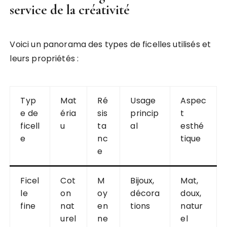
service de la créativité
Voici un panorama des types de ficelles utilisés et
leurs propriétés :
Typ
Mat
Ré
Usage
Aspec
e de
éria
sis
princip
t
ficell
u
ta
al
esthé
e
nc
tique
e
Ficel
Cot
M
Bijoux,
Mat,
le
on
oy
décora
doux,
fine
nat
en
tions
natur
urel
ne
el