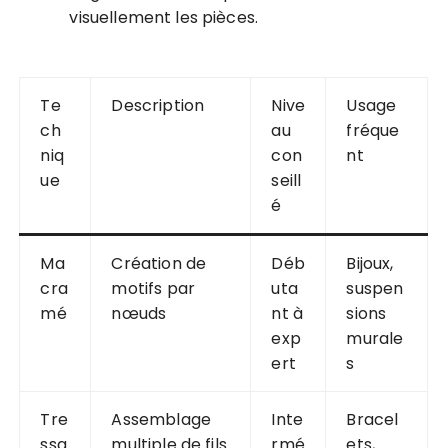
visuellement les pièces.
Te
Description
Nive
Usage
ch
au
fréque
niq
con
nt
ue
seill
é
Ma
Création de
Déb
Bijoux,
cra
motifs par
uta
suspen
mé
nœuds
nt à
sions
exp
murale
ert
s
Tre
Assemblage
Inte
Bracel
ssa
multiple de fils
rmé
ets,