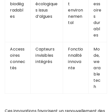
biodég
écologique
t
ess
radabl
s issus
environ
oire
es
d’algues
nemen
s
tal
dur
abl
es
Access
Capteurs
Fonctio
Mo
oires
invisibles
nnalité
de,
connec
intégrés
innova
we
tés
nte
ara
ble
tec
h
Ces innovations favorisent un renouvellement des