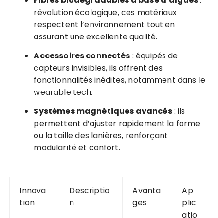
Fibres biodégradables à base d’algues
:
révolution écologique, ces matériaux
respectent l’environnement tout en
assurant une excellente qualité.
Accessoires connectés
: équipés de
capteurs invisibles, ils offrent des
fonctionnalités inédites, notamment dans le
wearable tech.
Systèmes magnétiques avancés
: ils
permettent d’ajuster rapidement la forme
ou la taille des lanières, renforçant
modularité et confort.
Innova
Descriptio
Avanta
Ap
tion
n
ges
plic
atio