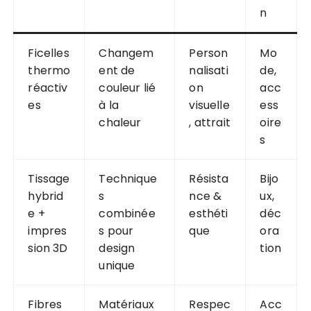
n
Ficelles
Changem
Person
Mo
thermo
ent de
nalisati
de,
réactiv
couleur lié
on
acc
es
à la
visuelle
ess
chaleur
, attrait
oire
s
Tissage
Technique
Résista
Bijo
hybrid
s
nce &
ux,
e +
combinée
esthéti
déc
impres
s pour
que
ora
sion 3D
design
tion
unique
Fibres
Matériaux
Respec
Acc