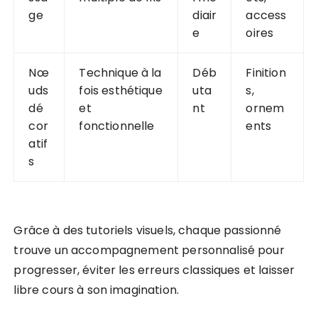
ge
diair
access
e
oires
Nœ
Technique à la
Déb
Finition
uds
fois esthétique
uta
s,
dé
et
nt
ornem
cor
fonctionnelle
ents
atif
s
Grâce à des tutoriels visuels, chaque passionné
trouve un accompagnement personnalisé pour
progresser, éviter les erreurs classiques et laisser
libre cours à son imagination.