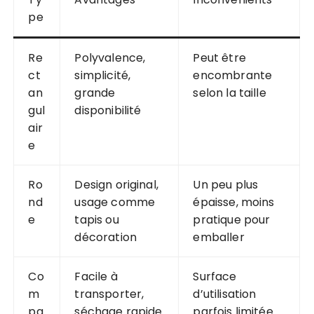
pe
Re
Polyvalence,
Peut être
ct
simplicité,
encombrante
an
grande
selon la taille
gul
disponibilité
air
e
Ro
Design original,
Un peu plus
nd
usage comme
épaisse, moins
e
tapis ou
pratique pour
décoration
emballer
Co
Facile à
Surface
m
transporter,
d’utilisation
pa
séchage rapide
parfois limitée