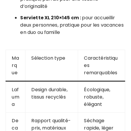
d’originalité
Serviette XL 210×145 cm :
pour accueillir
deux personnes, pratique pour les vacances
en duo ou famille
Ma
Sélection type
Caractéristiqu
rq
es
ue
remarquables
Laf
Design durable,
Écologique,
um
tissus recyclés
robuste,
a
élégant
De
Rapport qualité-
Séchage
ca
prix, matériaux
rapide, léger