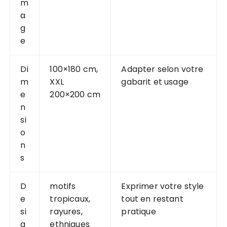
m
a
g
e
Di
100×180 cm,
Adapter selon votre
m
XXL
gabarit et usage
e
200×200 cm
n
si
o
n
s
D
motifs
Exprimer votre style
e
tropicaux,
tout en restant
si
rayures,
pratique
g
ethniques