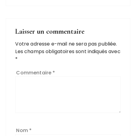
Laisser un commentaire
Votre adresse e-mail ne sera pas publiée.
A
Les champs obligatoires sont indiqués avec
l
*
t
e
Commentaire
*
r
n
a
ti
v
e
:
Nom
*