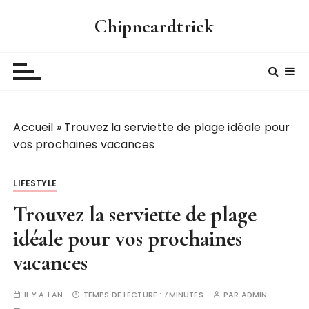
P
Chipncardtrick
a
s
s
e
r
a
Accueil
»
Trouvez la serviette de plage idéale pour
u
vos prochaines vacances
c
o
n
LIFESTYLE
t
Trouvez la serviette de plage
e
n
idéale pour vos prochaines
u
vacances
IL Y A 1 AN
TEMPS DE LECTURE :
7MINUTES
PAR
ADMIN