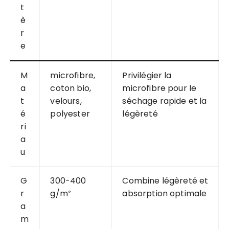
t
è
r
e
M
microfibre,
Privilégier la
a
coton bio,
microfibre pour le
t
velours,
séchage rapide et la
é
polyester
légèreté
ri
a
u
G
300-400
Combine légèreté et
r
g/m²
absorption optimale
a
m