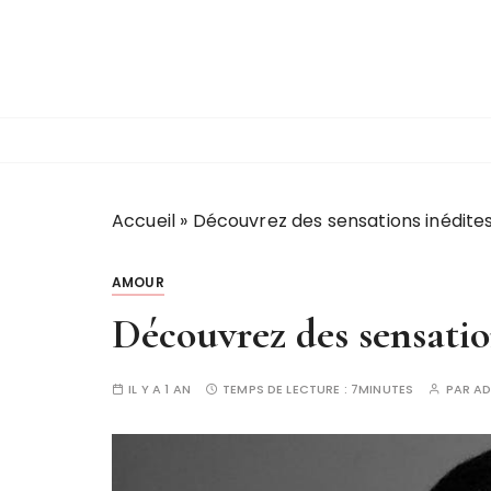
P
a
s
s
e
r
a
u
Accueil
»
Découvrez des sensations inédites 
c
o
AMOUR
n
t
Découvrez des sensation
e
n
IL Y A 1 AN
TEMPS DE LECTURE :
7MINUTES
PAR
AD
u