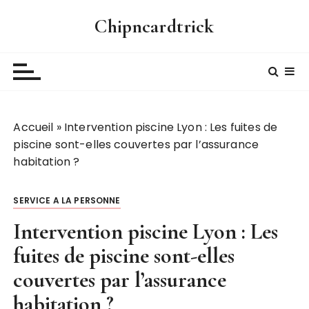
P
Chipncardtrick
a
s
s
e
r
a
Accueil
»
Intervention piscine Lyon : Les fuites de
u
piscine sont-elles couvertes par l’assurance
c
habitation ?
o
n
t
SERVICE A LA PERSONNE
e
Intervention piscine Lyon : Les
n
u
fuites de piscine sont-elles
couvertes par l’assurance
habitation ?