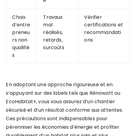
e
Choix
Travaux
Vérifier
d’entre
mal
certifications et
preneu
réalisés,
recommandati
rs non
retards,
ons
qualifié
surcoûts
s
En adoptant une approche rigoureuse et en
s’appuyant sur des labels tels que Rénowatt ou
EcoHabitat+, vous vous assurez d’un chantier
sécurisé et d’un résultat conforme aux attentes.
Ces précautions sont indispensables pour
pérenniser les économies d’énergie et profiter
durablement d’un habitat plus sain et plus