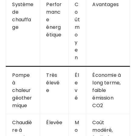
Système
Perfor
C
Avantages
de
manc
o
chauffa
e
ût
ge
énerg
m
étique
o
y
e
n
Pompe
Très
Él
Économie à
à
élevé
e
long terme,
chaleur
e
v
faible
géother
é
émission
mique
CO2
Chaudiè
Élevée
M
Coût
re à
o
modéré,