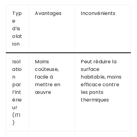
Typ
Avantages
Inconvénients
e
d’is
olat
ion
Isol
Moins
Peut réduire la
atio
coûteuse,
surface
n
facile à
habitable, moins
par
mettre en
efficace contre
l’int
œuvre
les ponts
érie
thermiques
ur
(ITI
)