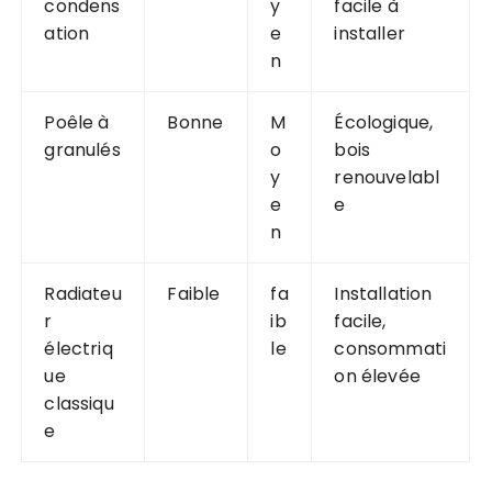
condens
y
facile à
ation
e
installer
n
Poêle à
Bonne
M
Écologique,
granulés
o
bois
y
renouvelabl
e
e
n
Radiateu
Faible
fa
Installation
r
ib
facile,
électriq
le
consommati
ue
on élevée
classiqu
e