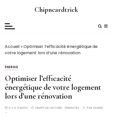
P
Chipncardtrick
a
s
s
e
r
a
Accueil
»
Optimiser l’efficacité énergétique de
u
votre logement lors d’une rénovation
c
o
n
ÉNERGIE
t
Optimiser l’efficacité
e
n
énergétique de votre logement
u
lors d’une rénovation
IL Y A 11 MOIS
TEMPS DE LECTURE :
11MINUTES
PAR
ADMIN