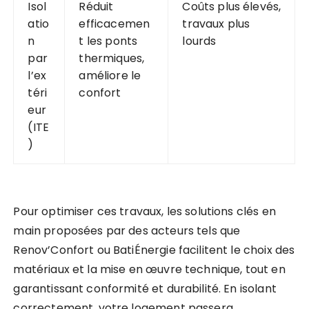
Isol
Réduit
Coûts plus élevés,
atio
efficacemen
travaux plus
n
t les ponts
lourds
par
thermiques,
l’ex
améliore le
téri
confort
eur
(ITE
)
Pour optimiser ces travaux, les solutions clés en
main proposées par des acteurs tels que
Renov’Confort ou BatiÉnergie facilitent le choix des
matériaux et la mise en œuvre technique, tout en
garantissant conformité et durabilité. En isolant
correctement, votre logement passera