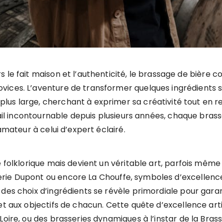
s le fait maison et l’authenticité, le brassage de bièr
vices. L’aventure de transformer quelques ingrédients s
us large, cherchant à exprimer sa créativité tout en ret
rtail incontournable depuis plusieurs années, chaque bras
amateur à celui d’expert éclairé.
ue folklorique mais devient un véritable art, parfois m
ie Dupont ou encore La Chouffe, symboles d’excellence e
es choix d’ingrédients se révèle primordiale pour garanti
 et aux objectifs de chacun. Cette quête d’excellence a
Loire, ou des brasseries dynamiques à l’instar de la Bras