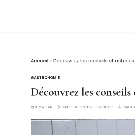
P
a
s
s
e
r
a
u
Accueil
»
Découvrez les conseils et astuces 
c
o
GASTRONOMIE
n
t
Découvrez les conseils 
e
n
IL Y A 1 AN
TEMPS DE LECTURE :
9MINUTES
PAR
AD
u