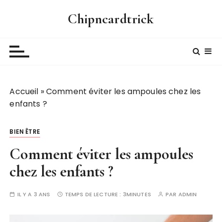
P
Chipncardtrick
a
s
s
e
r
a
Accueil
»
Comment éviter les ampoules chez les
u
enfants ?
c
o
n
BIEN ÊTRE
t
Comment éviter les ampoules
e
n
chez les enfants ?
u
IL Y A 3 ANS
TEMPS DE LECTURE :
3MINUTES
PAR
ADMIN