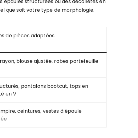
des épaules structurées ou des décolletés en
uel que soit votre type de morphologie.
s de pièces adaptées
rayon, blouse ajustée, robes portefeuille
tructurés, pantalons bootcut, tops en
té en V
mpire, ceintures, vestes à épaule
rée