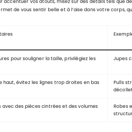
our accentuer vos atouts, misez sur des détails tels que 
rmet de vous sentir belle et à l’aise dans votre corps, q
taires
Exemple
res pour souligner la taille, privilégiez les
Jupes c
 haut, évitez les lignes trop droites en bas
Pulls s
décolle
 avec des pièces cintrées et des volumes
Robes e
structu