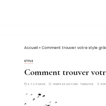
P
a
s
s
e
r
a
u
Accueil
»
Comment trouver votre style grâ
c
o
STYLE
n
t
Comment trouver votre
e
n
IL Y A 11 MOIS
TEMPS DE LECTURE :
7MINUTES
PA
u