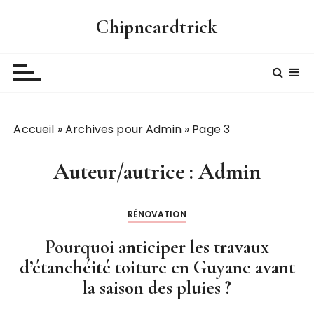
P
Chipncardtrick
a
s
s
e
r
a
Accueil
»
Archives pour Admin
»
Page 3
u
c
o
Auteur/autrice :
Admin
n
t
RÉNOVATION
e
n
Pourquoi anticiper les travaux
u
d’étanchéité toiture en Guyane avant
la saison des pluies ?