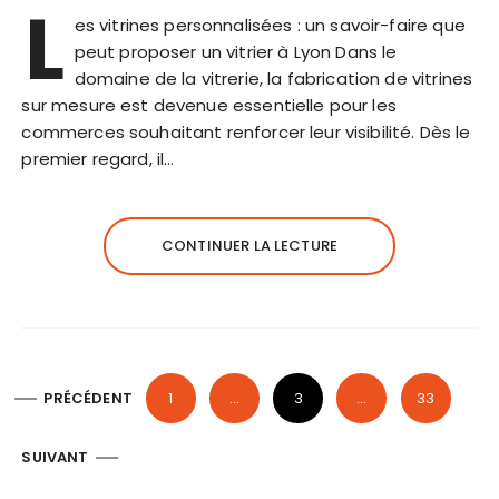
L
es vitrines personnalisées : un savoir-faire que
peut proposer un vitrier à Lyon Dans le
domaine de la vitrerie, la fabrication de vitrines
sur mesure est devenue essentielle pour les
commerces souhaitant renforcer leur visibilité. Dès le
premier regard, il…
CONTINUER LA LECTURE
P
PRÉCÉDENT
1
…
3
…
33
a
g
SUIVANT
i